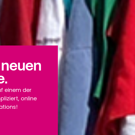
e neuen
e.
f einem der
iziert, online
ations!