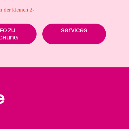
n der kleinen 2-
nfo zu
Services
chung
e